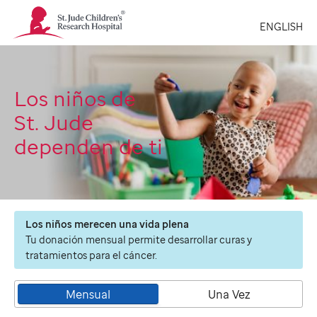
St.
ENGLISH
Jude
Children's
Research
Hospital
Logo
Los niños de
St. Jude
dependen de ti
Los niños merecen una vida plena
Tu donación mensual permite desarrollar curas y
tratamientos para el cáncer.
Mensual
Una Vez