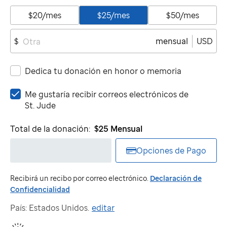
$20/mes
$25/mes
$50/mes
mensual
USD
$
Dedica tu donación en honor o memoria
Me
Me gustaría recibir correos electrónicos de
gustaría
St. Jude
recibir
correos
Total de la donación:
$25
Mensual
electrónicos
de
Opciones de Pago
St.
Jude
Recibirá un recibo por correo electrónico.
Declaración de
Confidencialidad
País: Estados Unidos.
editar