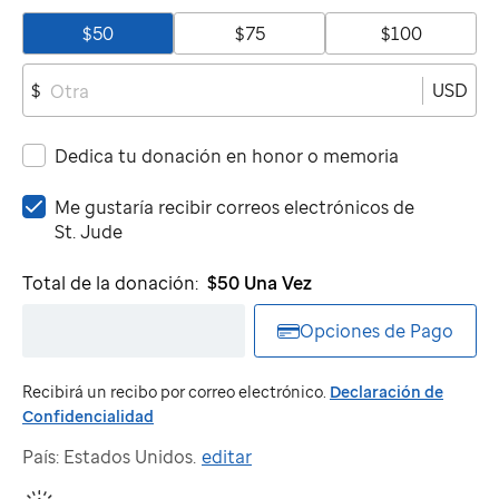
$50
$75
$100
USD
$
Dedica tu donación en honor o memoria
Me
Me gustaría recibir correos electrónicos de
gustaría
St. Jude
recibir
correos
Total de la donación:
$50
Una Vez
electrónicos
de
Opciones de Pago
St.
Jude
Recibirá un recibo por correo electrónico.
Declaración de
Confidencialidad
País: Estados Unidos.
editar