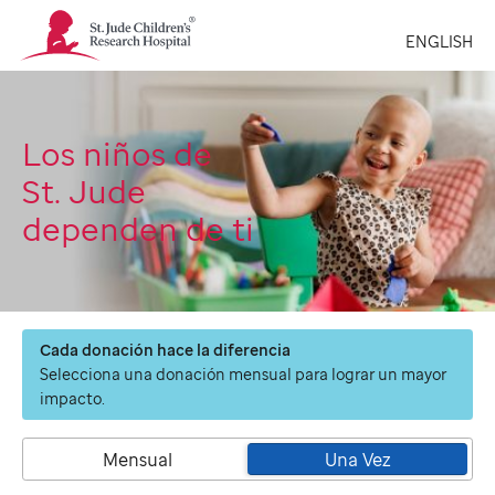
St.
ENGLISH
Jude
Children's
Research
Hospital
Logo
Los niños de
St. Jude
dependen de ti
Cada donación hace la diferencia
Selecciona una donación mensual para lograr un mayor
impacto.
Mensual
Una Vez