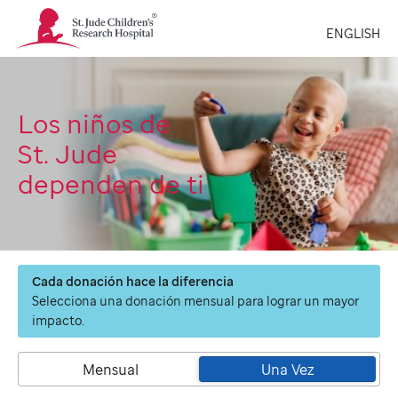
St.
ENGLISH
Jude
Children's
Research
Hospital
Logo
Los niños de
St. Jude
dependen de ti
Cada donación hace la diferencia
Selecciona una donación mensual para lograr un mayor
impacto.
Mensual
Una Vez