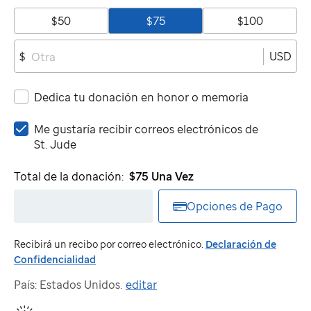
$50
$75
$100
USD
$
Dedica tu donación en honor o memoria
Me
Me gustaría recibir correos electrónicos de
gustaría
St. Jude
recibir
correos
Total de la donación:
$75
Una Vez
electrónicos
de
Opciones de Pago
St.
Jude
Recibirá un recibo por correo electrónico.
Declaración de
Confidencialidad
País: Estados Unidos.
editar