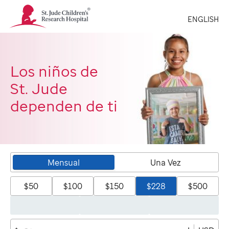
St.
ENGLISH
Jude
Children's
Research
Hospital
Logo
Los niños de
St. Jude
dependen de ti
Mensual
Una Vez
$50
$100
$150
$228
$500