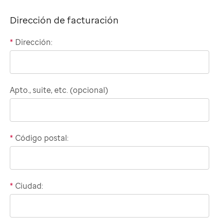
Dirección de facturación
*
Dirección:
Domestic
billing
address
Apto., suite, etc. (opcional)
*
Código postal:
*
Ciudad: