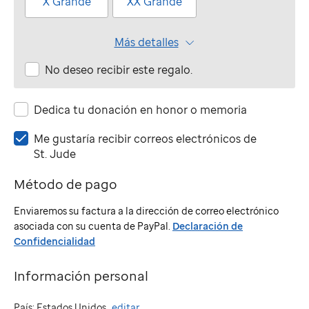
X Grande
XX Grande
Más detalles
No deseo recibir este regalo.
Dedica tu donación en honor o memoria
Me
Me gustaría recibir correos electrónicos de
gustaría
St. Jude
recibir
Método de pago
correos
electrónicos
Enviaremos su factura a la dirección de correo electrónico
de
asociada con su cuenta de PayPal.
Declaración de
St.
Confidencialidad
Jude
Información personal
País: Estados Unidos.
editar