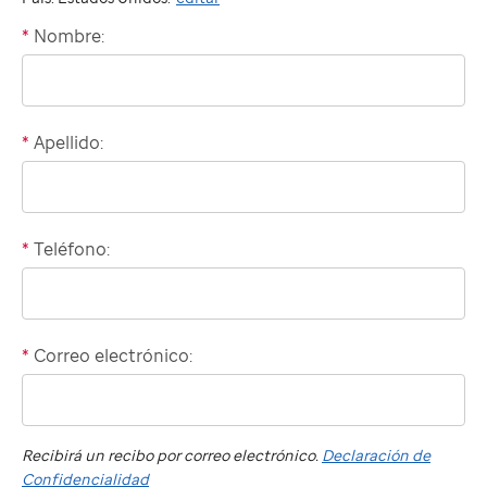
*
Nombre:
"billing"
*
Apellido:
*
Teléfono:
Domestic
phone
number
*
Correo electrónico:
International
"billing"
phone
number
Recibirá un recibo por correo electrónico.
Declaración de
Confidencialidad