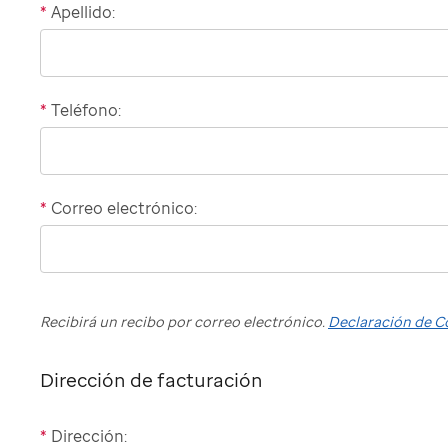
*
Apellido:
*
Teléfono:
Domestic
phone
number
*
Correo electrónico:
International
"billing"
phone
number
Recibirá un recibo por correo electrónico.
Declaración de C
Dirección de facturación
*
Dirección:
Domestic