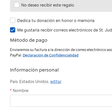
No deseo recibir este regalo.
Dedica tu donación en honor o memoria
Me
Me gustaría recibir correos electrónicos de
St. Ju
gustaría
Método de pago
recibir
correos
Enviaremos su factura a la dirección de correo electrónico a
electrónicos
PayPal.
Declaración de Confidencialidad
de
St.
Jude
Información personal
País: Estados Unidos.
editar
*
Nombre:
"billing"