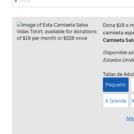
Dona $19 o má
camiseta espe
Camiseta Sal
Disponible só
Estados Unido
Tallas de Adu
Pequeño
X Grande
Más