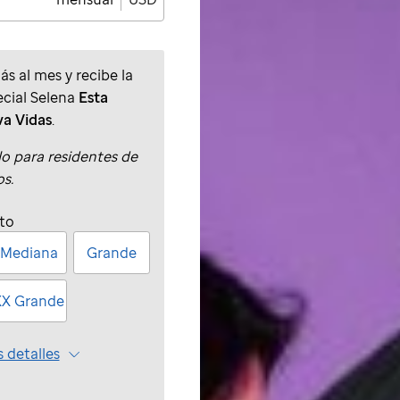
s al mes y recibe la
cial Selena
Esta
va Vidas
.
lo para residentes de
s.
lto
Mediana
Grande
XX Grande
 detalles