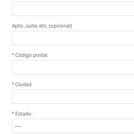
billing
address
Apto., suite, etc. (opcional)
*
Código postal:
*
Ciudad:
*
Estado: