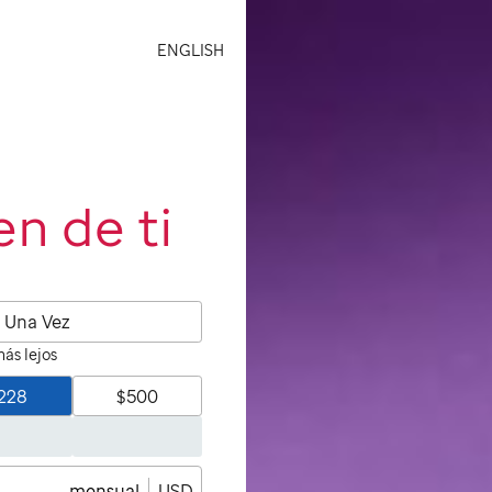
ENGLISH
n de ti
Una Vez
ás lejos
228
$500
mensual
USD