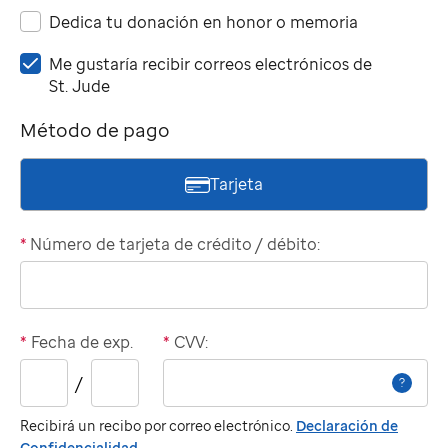
Dedica tu donación en honor o memoria
Me
Me gustaría recibir correos electrónicos de
gustaría
St. Jude
recibir
Método de pago
correos
electrónicos
de
Tarjeta
St.
Jude
*
Número de tarjeta de crédito / débito:
*
Fecha de exp.
*
CVV:
Año
/
?
de
vencimiento:
Recibirá un recibo por correo electrónico.
Declaración de
Confidencialidad