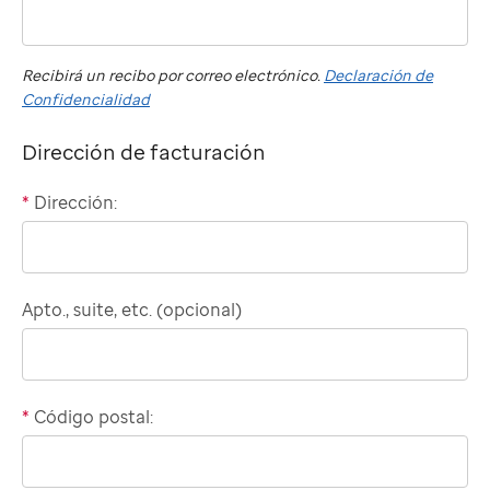
phone
number
Recibirá un recibo por correo electrónico.
Declaración de
Confidencialidad
Dirección de facturación
*
Dirección:
Domestic
billing
address
Apto., suite, etc. (opcional)
*
Código postal: