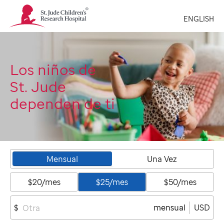
St.
ENGLISH
Jude
Children's
Research
Hospital
Logo
Los niños de
St. Jude
dependen de ti
Mensual
Una Vez
$20/mes
$25/mes
$50/mes
mensual
USD
$