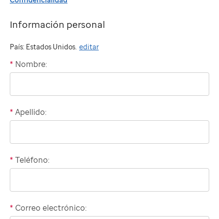
Información personal
País: Estados Unidos.
editar
*
Nombre:
"billing"
*
Apellido:
*
Teléfono:
Domestic
phone
number
*
Correo electrónico:
International
"billing"