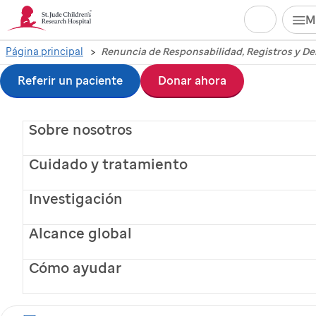
Buscar
M
Ir
Página principal
Renuncia de
al
Referir un paciente
Donar ahora
Responsabilidad,
contenido
Sobre nosotros
principal
Registros y Derechos
Cuidado y tratamiento
de Autor
Investigación
Alcance global
Este sitio no proporciona
Cómo ayudar
asesoramiento médico