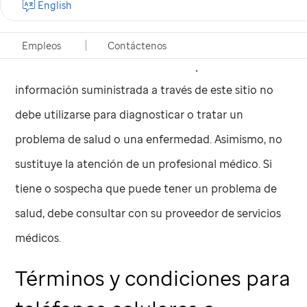
English
El sitio web de
St. Jude
ha sido diseñado para fines
informativos únicamente y no proporciona
Empleos
Contáctenos
asesoramiento médico ni servicios profesionales. La
información suministrada a través de este sitio no
debe utilizarse para diagnosticar o tratar un
problema de salud o una enfermedad. Asimismo, no
sustituye la atención de un profesional médico. Si
tiene o sospecha que puede tener un problema de
salud, debe consultar con su proveedor de servicios
médicos.
Términos y condiciones para