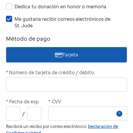
Dedica tu donación en honor o memoria
Me
Me gustaría recibir correos electrónicos de
gustaría
St. Jude
recibir
Método de pago
correos
electrónicos
de
Tarjeta
St.
Jude
*
Número de tarjeta de crédito / débito:
*
Fecha de exp.
*
CVV:
Año
/
?
de
vencimiento:
Recibirá un recibo por correo electrónico.
Declaración de
Confidencialidad