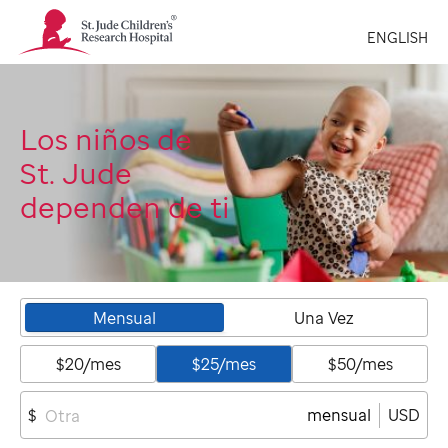
St.
ENGLISH
Jude
Children's
Research
Hospital
Logo
Los niños de
St. Jude
dependen de ti
Mensual
Una Vez
$20/mes
$25/mes
$50/mes
mensual
USD
$