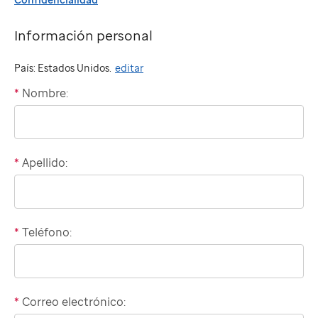
Información personal
País: Estados Unidos.
editar
*
Nombre:
"billing"
*
Apellido:
*
Teléfono:
Domestic
phone
number
*
Correo electrónico:
International
"billing"