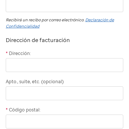
phone
number
Recibirá un recibo por correo electrónico.
Declaración de
Confidencialidad
Dirección de facturación
*
Dirección:
Domestic
billing
address
Apto., suite, etc. (opcional)
*
Código postal: