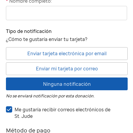
*
Nombre completo:
"tributee"
Tipo de notificación
¿Cómo te gustaría enviar tu tarjeta?
Enviar tarjeta electrónica por email
Enviar mi tarjeta por correo
Ninguna notificación
No se enviará notificación por esta donación.
Me
Me gustaría recibir correos electrónicos de
gustaría
St. Jude
recibir
correos
Método de pago