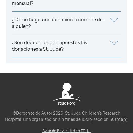
mensual?
¿Cómo hago una donación a nombre de
alguien?
¿Son deducibles de impuestos las
donaciones a
St. Jude
?
stjude.org
©Derechos de Autor 2026. St. Jude Children's Research
Hospital, una organización sin fines de lucro, sección 501(c)(3).
Aviso de Privacidad en EE.UU.