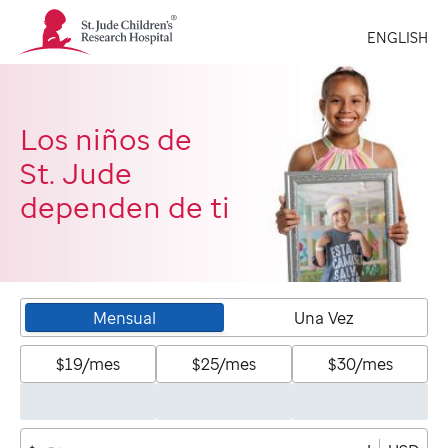
St.
ENGLISH
Jude
Children's
Research
Hospital
Logo
Los niños de
St. Jude
dependen de ti
Mensual
Una Vez
$19/mes
$25/mes
$30/mes