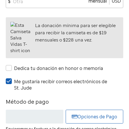
mensual
USD
$
La donación mínima para ser elegible
para recibir la camiseta es de $19
mensuales o $228 una vez.
Dedica tu donación en honor o memoria
Me
Me gustaría recibir correos electrónicos de
gustaría
St. Jude
recibir
correos
Método de pago
electrónicos
de
Opciones de Pago
St.
Jude
Enviaremos su factura a la dirección de correo electrónico