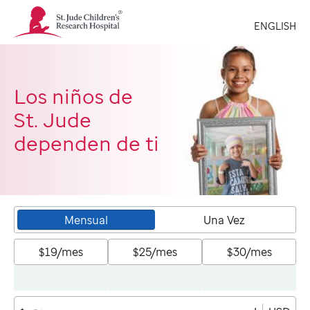
St.
ENGLISH
Jude
Children's
Research
Hospital
Logo
Los niños de
St. Jude
dependen de ti
Mensual
Una Vez
$19/mes
$25/mes
$30/mes