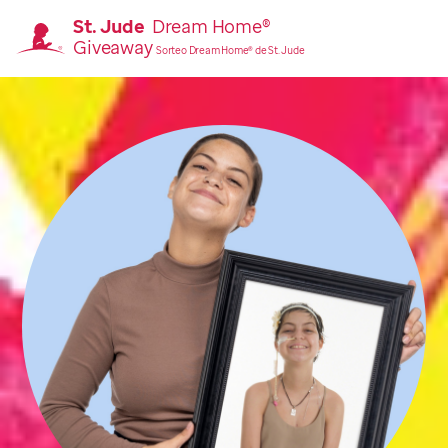
St. Jude
Dream Home®
Giveaway
Sorteo Dream Home® de St. Jude
Página
principal