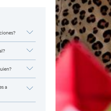
aciones?
al?
uien?
es a