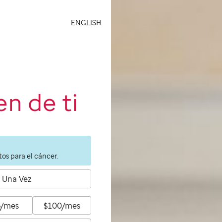
ENGLISH
n de ti
os para el cáncer.
Una Vez
5/mes
$100/mes