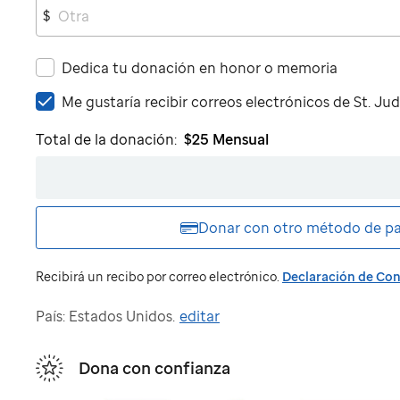
$
Dedica tu donación en honor o memoria
Me
Me gustaría recibir correos electrónicos de
St. Ju
gustaría
Total de la donación:
$25
Mensual
recibir
correos
electrónicos
de
St.
Donar con otro
método de p
Jude
Recibirá un recibo por correo electrónico.
Declaración de Con
País: Estados Unidos.
editar
Dona con confianza