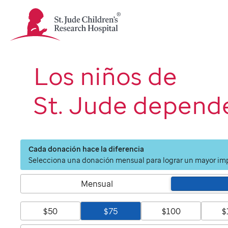
St.
Jude
Children's
Research
Hospital
Los niños de
Logo
St. Jude depende
Cada donación hace la diferencia
Selecciona una donación mensual para lograr un mayor im
Mensual
$50
$75
$100
$