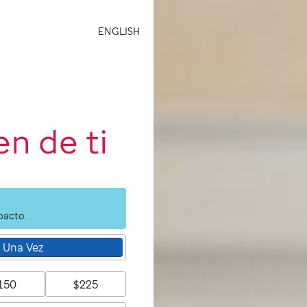
ENGLISH
n de ti
pacto.
Una Vez
150
$225