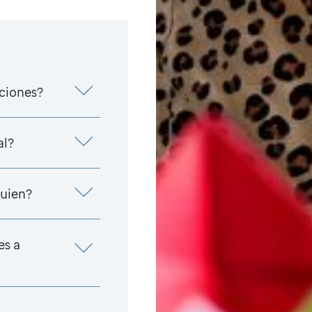
aciones?
al?
uien?
es a