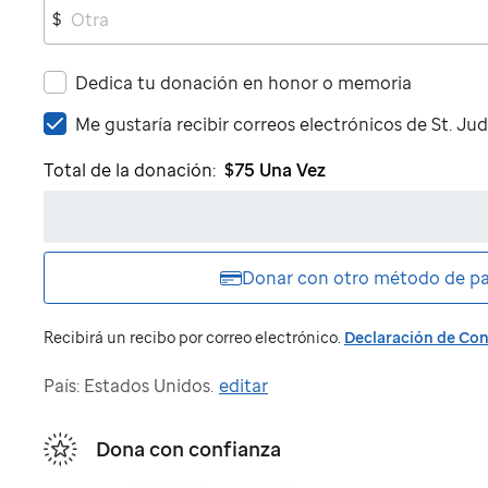
$
Dedica tu donación en honor o memoria
Me
Me gustaría recibir correos electrónicos de
St. Ju
gustaría
Total de la donación:
$75
Una Vez
recibir
correos
electrónicos
de
St.
Donar con otro
método de p
Jude
Recibirá un recibo por correo electrónico.
Declaración de Con
País: Estados Unidos.
editar
Dona con confianza