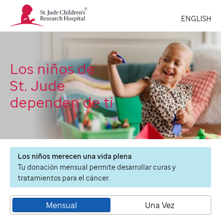
St.
ENGLISH
Jude
Children's
Research
Hospital
Logo
Los niños de
St. Jude
dependen de ti
Los niños merecen una vida plena
Tu donación mensual permite desarrollar curas y
tratamientos para el cáncer.
Mensual
Una Vez