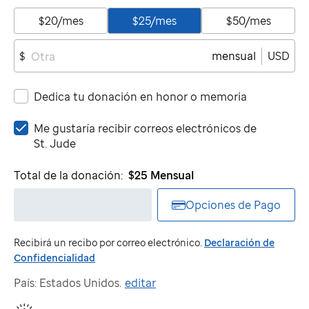
$20/mes
$25/mes
$50/mes
mensual
USD
$
Dedica tu donación en honor o memoria
Me
Me gustaría recibir correos electrónicos de
gustaría
St. Jude
recibir
correos
Total de la donación:
$25
Mensual
electrónicos
de
Opciones de Pago
St.
Jude
Recibirá un recibo por correo electrónico.
Declaración de
Confidencialidad
País: Estados Unidos.
editar