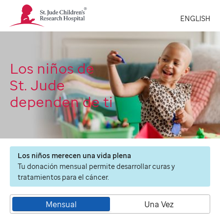
St.
ENGLISH
Jude
Children's
Research
Hospital
Logo
Los niños de
St. Jude
dependen de ti
Los niños merecen una vida plena
Tu donación mensual permite desarrollar curas y
tratamientos para el cáncer.
Mensual
Una Vez