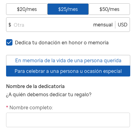
$20/mes
$25/mes
$50/mes
mensual
USD
$
Dedica tu donación en honor o memoria
En memoria de la vida de una persona querida
Para celebrar a una persona u ocasión especial
Nombre de la dedicatoria
¿A quién debemos dedicar tu regalo?
*
Nombre completo:
"tributee"