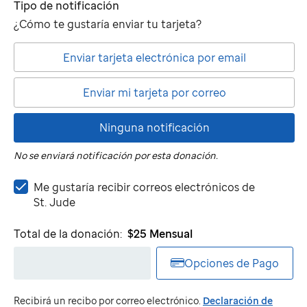
Tipo de notificación
¿Cómo te gustaría enviar tu tarjeta?
Enviar tarjeta electrónica por email
Enviar mi tarjeta por correo
Ninguna notificación
No se enviará notificación por esta donación.
Me
Me gustaría recibir correos electrónicos de
gustaría
St. Jude
recibir
correos
Total de la donación:
$25
Mensual
electrónicos
de
Opciones de Pago
St.
Jude
Recibirá un recibo por correo electrónico.
Declaración de