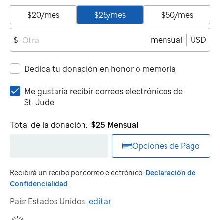
$20/mes
$25/mes
$50/mes
mensual
USD
$
Dedica tu donación en honor o memoria
Me
Me gustaría recibir correos electrónicos de
gustaría
St. Jude
recibir
correos
Total de la donación:
$25
Mensual
electrónicos
de
Opciones de Pago
St.
Jude
Recibirá un recibo por correo electrónico.
Declaración de
Confidencialidad
País: Estados Unidos.
editar