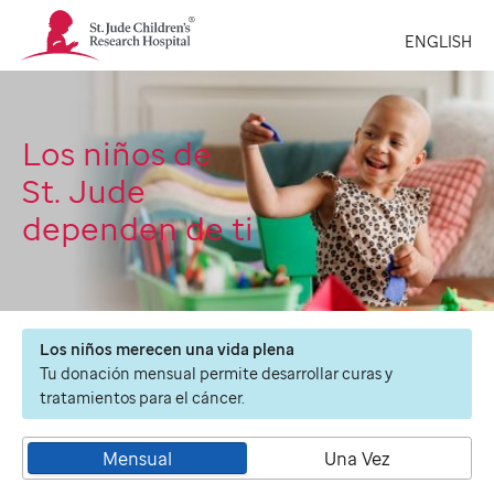
St.
ENGLISH
Jude
Children's
Research
Hospital
Logo
Los niños de
St. Jude
dependen de ti
Los niños merecen una vida plena
Tu donación mensual permite desarrollar curas y
tratamientos para el cáncer.
Mensual
Una Vez