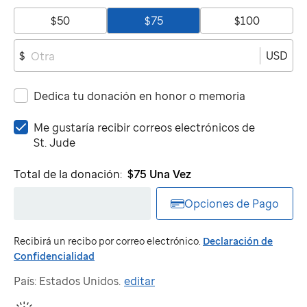
$50
$75
$100
USD
$
Dedica tu donación en honor o memoria
Me
Me gustaría recibir correos electrónicos de
gustaría
St. Jude
recibir
correos
Total de la donación:
$75
Una Vez
electrónicos
de
Opciones de Pago
St.
Jude
Recibirá un recibo por correo electrónico.
Declaración de
Confidencialidad
País: Estados Unidos.
editar