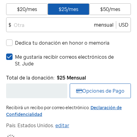
$20/mes
$25/mes
$50/mes
mensual
USD
$
Dedica tu donación en honor o memoria
Me
Me gustaría recibir correos electrónicos de
gustaría
St. Jude
recibir
correos
Total de la donación:
$25
Mensual
electrónicos
de
Opciones de Pago
St.
Jude
Recibirá un recibo por correo electrónico.
Declaración de
Confidencialidad
País: Estados Unidos.
editar