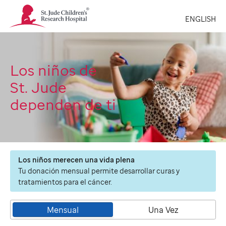
St.
ENGLISH
Jude
Children's
Research
Hospital
Logo
Los niños de
St. Jude
dependen de ti
Los niños merecen una vida plena
Tu donación mensual permite desarrollar curas y
tratamientos para el cáncer.
Mensual
Una Vez