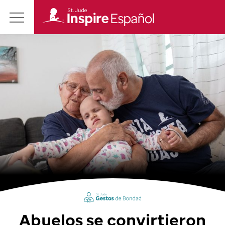
Revista
Main
St.
Menu
Jude
Inspire
en
Español
Abuelos se convirtieron