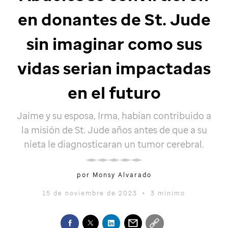
en donantes de
St. Jude
sin imaginar como sus
vidas serian impactadas
en el futuro
Jaime y su esposa, Irma, habían contribuido a
la misión de
St. Jude
años antes de que a su
nieta le diagnosticaran un tumor cerebral.
por Monsy Alvarado
15 de noviembre de 2023
•
3 mínimo