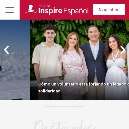
Revista
Donar ahora
Main
St.
Menu
Jude
Inspire
en
Español
Cómo un voluntario está forjando un legado de
solidaridad