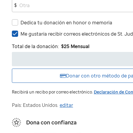
$
Dedica tu donación en honor o memoria
Me
Me gustaría recibir correos electrónicos de
St. Ju
gustaría
Total de la donación:
$25
Mensual
recibir
correos
electrónicos
de
St.
Donar con otro
método de p
Jude
Recibirá un recibo por correo electrónico.
Declaración de Con
País: Estados Unidos.
editar
Dona con confianza