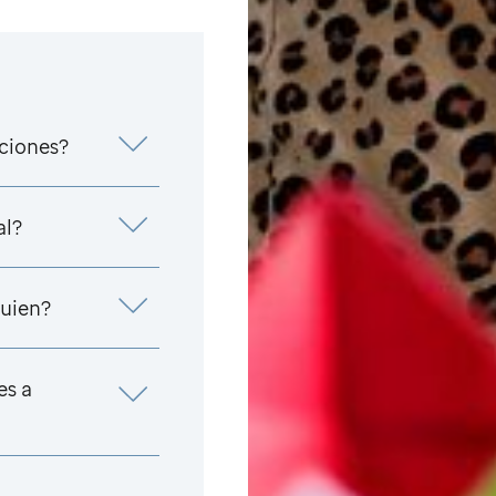
aciones?
al?
uien?
es a