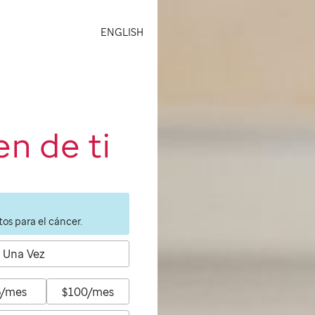
ENGLISH
n de ti
os para el cáncer.
Una Vez
5/mes
$100/mes