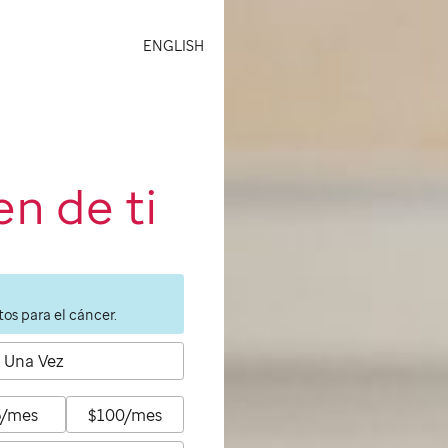
ENGLISH
n de ti
os para el cáncer.
Una Vez
5/mes
$100/mes