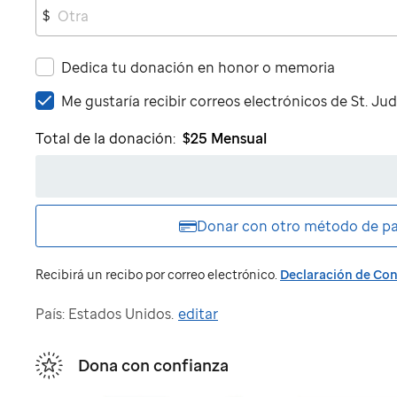
$
Dedica tu donación en honor o memoria
Me
Me gustaría recibir correos electrónicos de
St. Ju
gustaría
Total de la donación:
$25
Mensual
recibir
correos
electrónicos
de
St.
Donar con otro
método de p
Jude
Recibirá un recibo por correo electrónico.
Declaración de Con
País: Estados Unidos.
editar
Dona con confianza