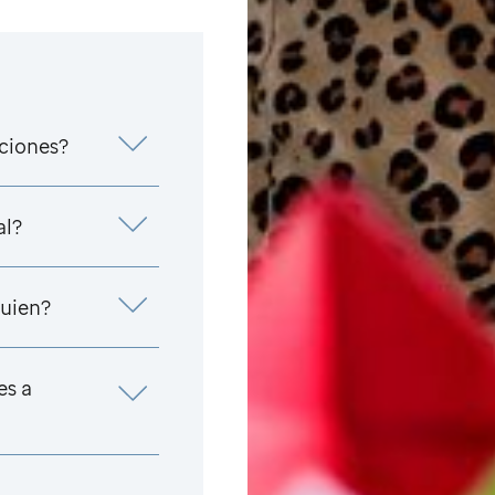
aciones?
al?
uien?
es a