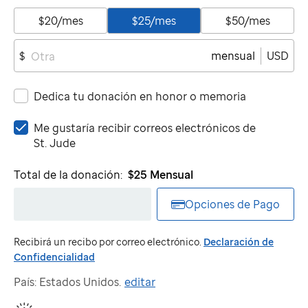
$20/mes
$25/mes
$50/mes
mensual
USD
$
Dedica tu donación en honor o memoria
Me
Me gustaría recibir correos electrónicos de
gustaría
St. Jude
recibir
correos
Total de la donación:
$25
Mensual
electrónicos
de
Opciones de Pago
St.
Jude
Recibirá un recibo por correo electrónico.
Declaración de
Confidencialidad
País: Estados Unidos.
editar