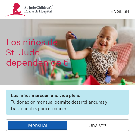
St.
ENGLISH
Jude
Children's
Research
Hospital
Logo
Los niños de
St. Jude
dependen de ti
Los niños merecen una vida plena
Tu donación mensual permite desarrollar curas y
tratamientos para el cáncer.
Mensual
Una Vez