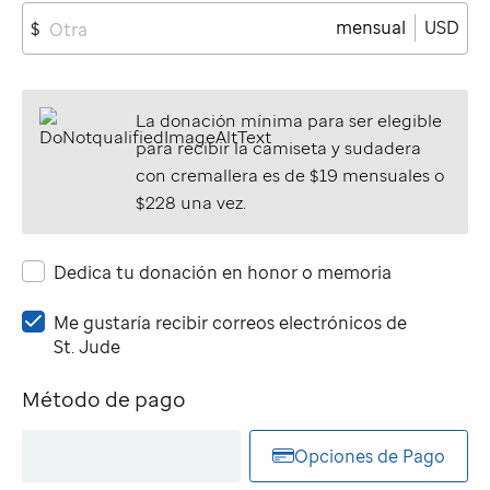
mensual
USD
$
La donación mínima para ser elegible
para recibir la camiseta y sudadera
con cremallera es de $19 mensuales o
$228 una vez.
Dedica tu donación en honor o memoria
Me
Me gustaría recibir correos electrónicos de
gustaría
St. Jude
recibir
correos
Método de pago
electrónicos
de
Opciones de Pago
St.