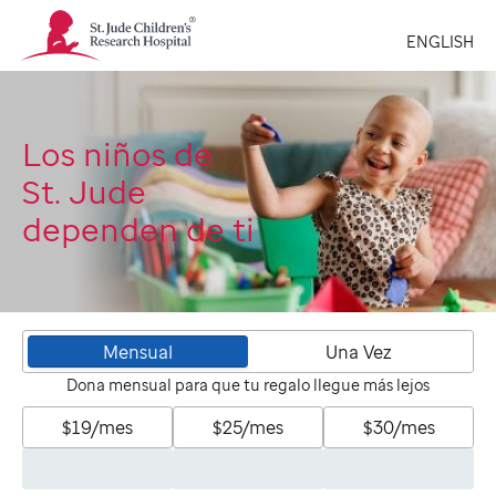
St.
ENGLISH
Jude
Children's
Research
Hospital
Logo
Los niños de
St. Jude
dependen de ti
Mensual
Una Vez
Dona mensual para que tu regalo llegue más lejos
$19/mes
$25/mes
$30/mes