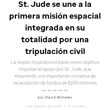
St. Jude
se une a la
primera misión espacial
integrada en su
totalidad por una
tripulación civil
La misión Inspiration4 tiene como objetivo
impulsar el apoyo por
St. Jude
, que
emprende una importante iniciativa de
recaudación de fondos de $200 millones
por David Williams
1 de febrero de 2021
•
3 mínimo