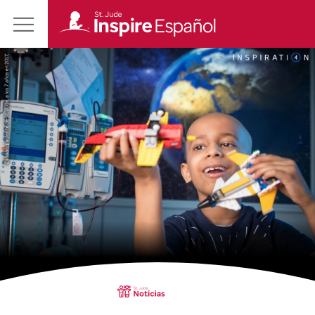
Revista
Main
St.
Menu
Jude
Inspire
en
Español