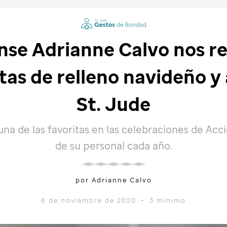
se Adrianne Calvo nos re
tas de relleno navideño y
St. Jude
una de las favoritas en las celebraciones de Acc
de su personal cada año.
por Adrianne Calvo
6 de noviembre de 2020
•
3 mínimo