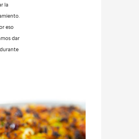
r la
tamiento.
or eso
íamos dar
 durante