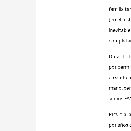
familia t
(en el res
inevitable
completam
Durante t
por permit
creando h
mano, cer
somos FAM
Previo a 
por años 