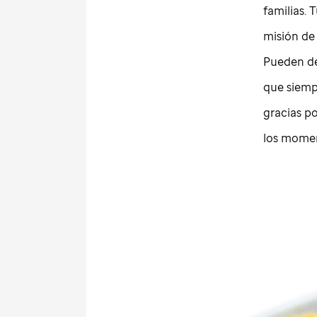
familias. 
misión d
Pueden ded
que siemp
gracias p
los moment