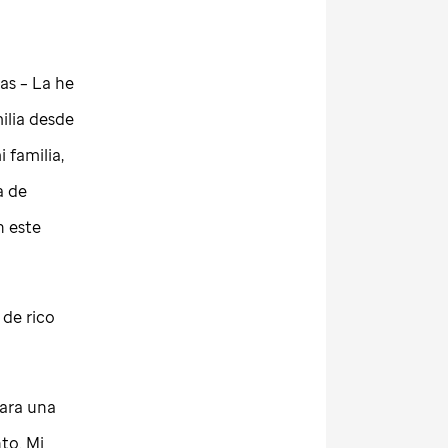
as – La he
ilia desde
 familia,
a de
n este
 de rico
para una
to. Mi