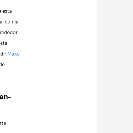
e esta
al con la
lrededor
esta
edir
Make
 de
ran-
ste