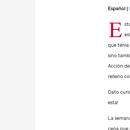
Español |
E
st
es
que tenía 
sino tamb
Acción de
relleno c
Dato curi
está!
La semana
cena que 