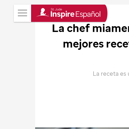
Revista
Main
St.
La chef miamen
Menu
Jude
mejores rece
Inspire
en
Español
La receta es 