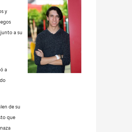
os y
uegos
junto a su
zó a
ndo
alen de su
sto que
enaza