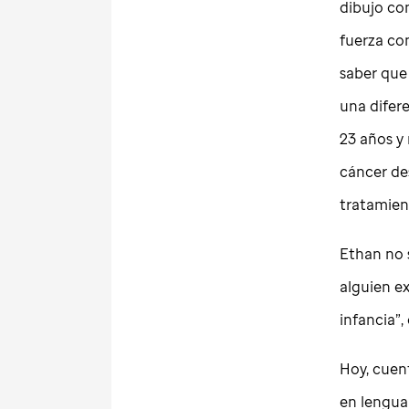
dibujo co
fuerza con
saber que
una difere
23 años y
cáncer de
tratamien
Ethan no 
alguien ex
infancia”,
Hoy, cuent
en lengua 