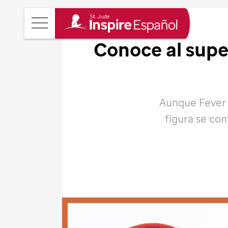
Revista
Main
St.
Conoce al supe
Menu
Jude
Inspire
en
Aunque Fever 
Español
figura se con