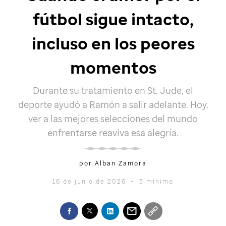
fútbol sigue intacto,
incluso en los peores
momentos
Durante su tratamiento en
St. Jude
, el
deporte ayudó a Ramón a salir adelante. Hoy,
ver a las mejores selecciones del mundo
enfrentarse reaviva esa alegría.
por Alban Zamora
16 de junio de 2026
•
3 mínimo