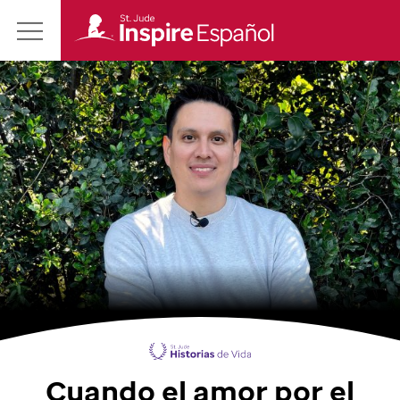
Revista
Main
St.
Menu
Jude
Inspire
en
Español
Cuando el amor por el