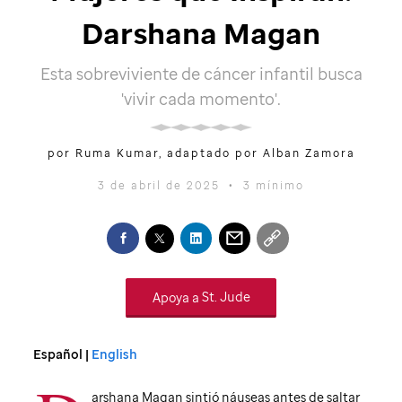
Darshana Magan
Esta sobreviviente de cáncer infantil busca
'vivir cada momento'.
por Ruma Kumar, adaptado por Alban Zamora
3 de abril de 2025
•
3 mínimo
Apoya a
St. Jude
Español |
English
arshana Magan sintió náuseas antes de saltar