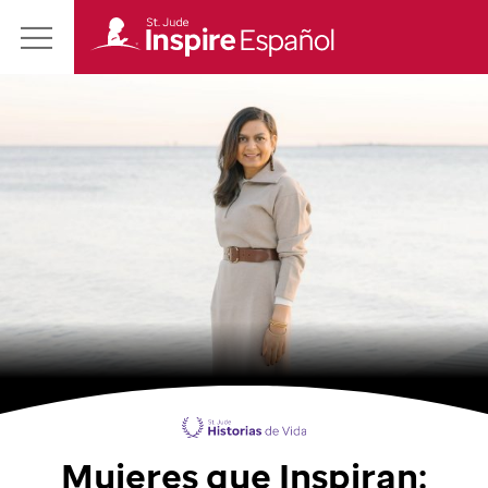
Revista
Main
St.
Menu
Jude
Inspire
en
Español
Mujeres que Inspiran: