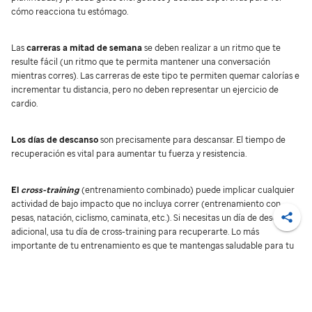
cómo reacciona tu estómago.
Las
carreras a mitad de semana
se deben realizar a un ritmo que te
resulte fácil (un ritmo que te permita mantener una conversación
mientras corres). Las carreras de este tipo te permiten quemar calorías e
incrementar tu distancia, pero no deben representar un ejercicio de
cardio.
Los días de descanso
son precisamente para descansar. El tiempo de
recuperación es vital para aumentar tu fuerza y resistencia.
El
cross-training
(entrenamiento combinado) puede implicar cualquier
actividad de bajo impacto que no incluya correr (entrenamiento con
pesas, natación, ciclismo, caminata, etc.). Si necesitas un día de descanso
Compa
adicional, usa tu día de cross-training para recuperarte. Lo más
importante de tu entrenamiento es que te mantengas saludable para tu
carrera larga de la semana.
Trata de encontrar un parque o sendero para cubrir algunas de tus millas.
Cada milla que corras fuera del pavimento te protegerá del desgaste en