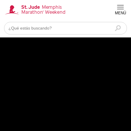
Ir
St. Jude
Memphis
Marathon
Weekend
®
al
MENÚ
Homepage
contenido
principal
Busca