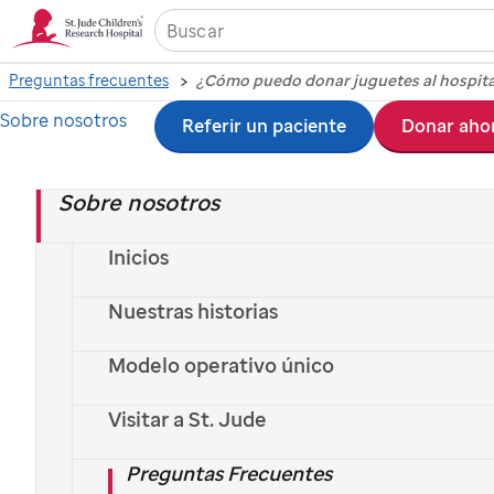
Preguntas frecuentes
¿Cómo puedo donar juguetes al hospita
¿Cómo puedo donar
Sobre nosotros
Ir
Referir un paciente
Donar aho
al
juguetes al hospital?
Sobre nosotros
contenido
principal
Inicios
Nos encantaría que donaras juguetes para nuestros
niños (pero todos los juguetes deben ser nuevos).
Ve
Nuestras historias
la lista de juguetes sugeridos
. Por favor envía los
Modelo operativo único
juguetes que deseas donar a:
Visitar a St. Jude
St. Jude
Children's Research Hospital
Preguntas Frecuentes
Toy donation