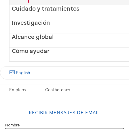
501
St. Jude
Place
Cuidado y tratamientos
Memphis, TN 38105
Investigación
Si tienes preguntas, llámanos al 1-800-822-6344 y
Alcance global
con gusto te asistiremos.
Cómo ayudar
English
Empleos
Contáctenos
Descubriendo las curas que
salvan a los niños.
RECIBIR MENSAJES DE EMAIL
Nombre