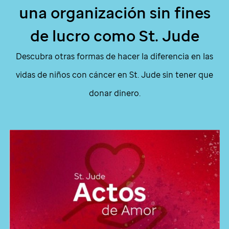
una organización sin fines
de lucro como
St. Jude
Descubra otras formas de hacer la diferencia en las
vidas de niños con cáncer en
St. Jude
sin tener que
donar dinero.