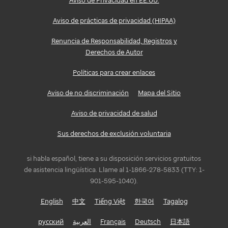
Aviso de Privacidad en EE.UU.
Aviso de prácticas de privacidad (HIPAA)
Renuncia de Responsabilidad, Registros y
Derechos de Autor
Políticas para crear enlaces
Aviso de no discriminación
Mapa del Sitio
Aviso de privacidad de salud
Sus derechos de exclusión voluntaria
si habla español, tiene a su disposición servicios gratuitos
de asistencia lingüística. Llame al 1-1866-278-5833 (TTY: 1-
901-595-1040).
English
中文
Tiếng Việt
한국어
Tagalog
русский
العربية
Français
Deutsch
日本語