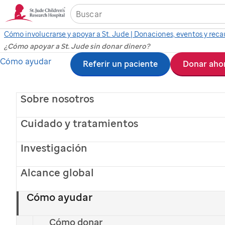
Cómo involucrarse y apoyar a St. Jude | Donaciones, eventos y rec
¿Cómo apoyar a St. Jude sin donar dinero?
Ir
Cómo ayudar
Referir un paciente
Donar aho
al
contenido
Sobre nosotros
principal
Cuidado y tratamientos
Investigación
Alcance global
Lizzie
, paciente de
St. Jude
Cómo ayudar
Maneras de donar a
St. Jude
Cómo donar