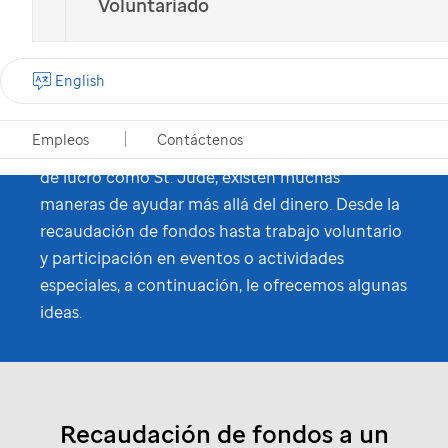
Voluntariado
de donaciones
monetarias
English
Aunque las donaciones monetarias son
Empleos
Contáctenos
fundamentales para las organizaciones sin fines
de lucro como
St. Jude
, existen muchas
maneras de ayudar más allá del dinero. Desde la
recaudación de fondos hasta trabajo voluntario
y participación en eventos o actividades
especiales, a continuación, le ofrecemos algunas
ideas.
Recaudación de fondos a un