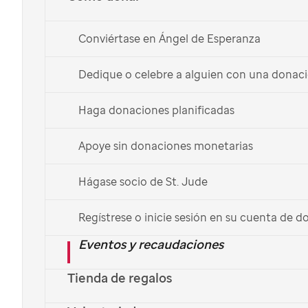
sin gastar dinero
¡Donar dinero no es la única manera de ayudar a sus
Conviértase en Ángel de Esperanza
causas favoritas! Ayude a
St. Jude
a curar el cáncer
infantil y otras enfermedades que amenazan las vidas
Dedique o celebre a alguien con una donac
de niños, en la forma más conveniente y fácil.
Haga donaciones planificadas
Explorar maneras de donar
English
Apoye sin donaciones monetarias
Hágase socio de St. Jude
Regístrese o inicie sesión en su cuenta de 
Cómo ayudar a una
Eventos y recaudaciones
organización sin fines de
Tienda de regalos
lucro más allá