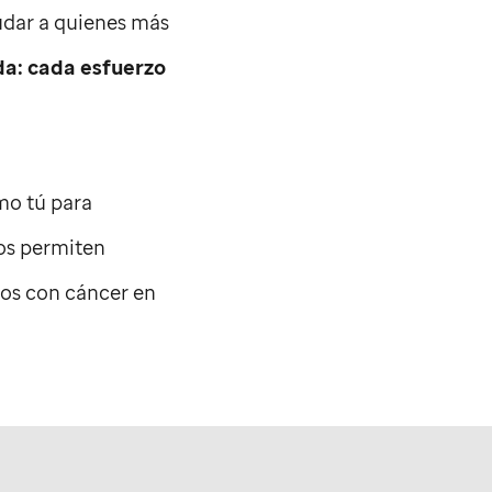
udar a quienes más
da: cada esfuerzo
mo tú para
os permiten
ños con cáncer en