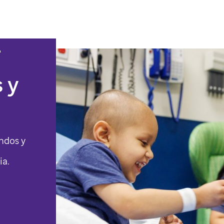
r
 y
ondos y
ia.