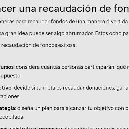
cer una recaudación de fo
neras para recaudar fondos de una manera divertida 
sa gran idea puede ser algo abrumador. Estos ocho pa
a recaudación de fondos exitosa:
cursos
: considera cuántas personas participarán, qué r
supuesto.
etivo
: decide si tu meta es recaudar donaciones, gana
raciones.
ategia
: diseña un plan para alcanzar tu objetivo con b
ecopilada.
icas y disfruta el proceso
: selecciona las mejores accio