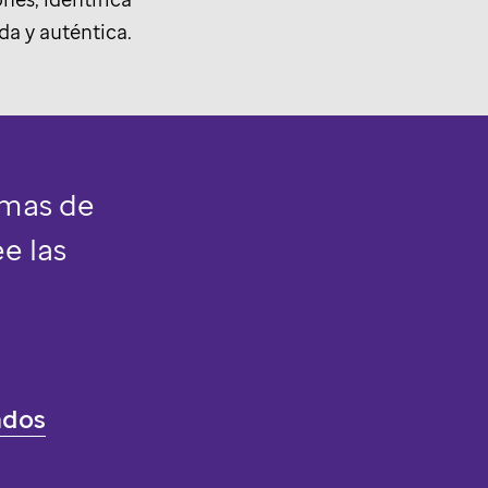
da y auténtica.
rmas de
e las
ndos