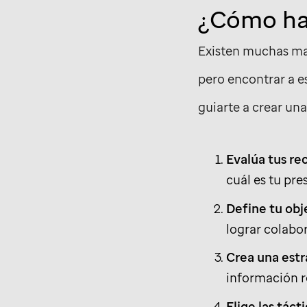
¿Cómo ha
Existen muchas ma
pero encontrar a e
guiarte a crear un
Evalúa tus re
cuál es tu pre
Define tu obj
lograr colabo
Crea una estr
información r
Elige las táct