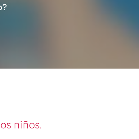
o?
los niños.