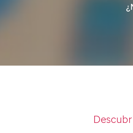
¿
Descubri