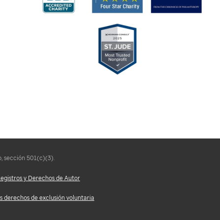
, sección 501(c)(3).
egistros y Derechos de Autor
s derechos de exclusión voluntaria