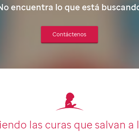
No encuentra lo que está buscand
Contáctenos
endo las curas que
salvan a 