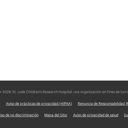
2026. St. Jude Children's Research Hospital, una organización sin fines de lucro
Aviso de prácticas de privacidad (HIPAA)
Renuncia de Responsabilidad, R
iso de no discriminación
Mapa del Sitio
Aviso de privacidad de salud
Su