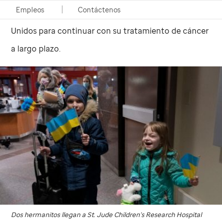
Empleos
Contáctenos
de cáncer pediátrico que llegaron a los Estados
Unidos para continuar con su tratamiento de cáncer
a largo plazo.
Dos hermanitos llegan a
St. Jude
Children’s Research Hospital