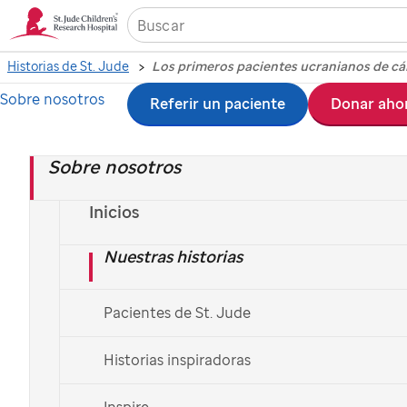
Historias de St. Jude
Sobre nosotros
Ir
Referir un paciente
Donar aho
Los primeros
al
pacientes ucranianos
Sobre nosotros
contenido
principal
de cáncer pediátrico
Inicios
Nuestras historias
evacuados a los
Estados Unidos llegan
Pacientes de St. Jude
a salvo a
St. Jude
Historias inspiradoras
Inspire