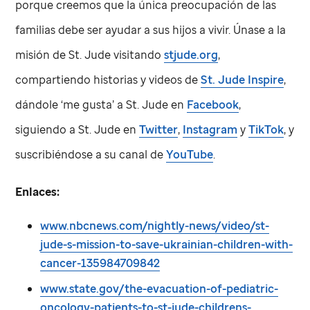
porque creemos que la única preocupación de las
familias debe ser ayudar a sus hijos a vivir. Únase a la
misión de
St. Jude
visitando
stjude.org
,
compartiendo historias y videos de
St. Jude
Inspire
,
dándole ‘me gusta’ a
St. Jude
en
Facebook
,
siguiendo a
St. Jude
en
Twitter
,
Instagram
y
TikTok
, y
suscribiéndose a su canal de
YouTube
.
Enlaces:
www.nbcnews.com/nightly-news/video/st-
jude-s-mission-to-save-ukrainian-children-with-
cancer-135984709842
www.state.gov/the-evacuation-of-pediatric-
oncology-patients-to-st-jude-childrens-