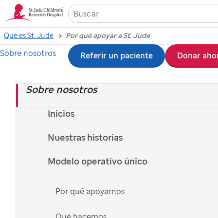
Qué es St. Jude
Por qué apoyar a St. Jude
Sobre nosotros
Ir
Referir un paciente
Donar aho
al
Sobre nosotros
contenido
principal
Inicios
Nuestras historias
Modelo operativo único
Por qué apoyarnos
Qué hacemos