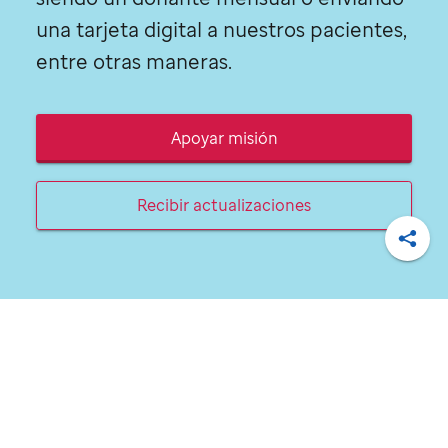
una tarjeta digital a nuestros pacientes,
entre otras maneras.
Apoyar misión
Recibir actualizaciones
Compa
Conoce más sobre nuestra
historia, pacientes e