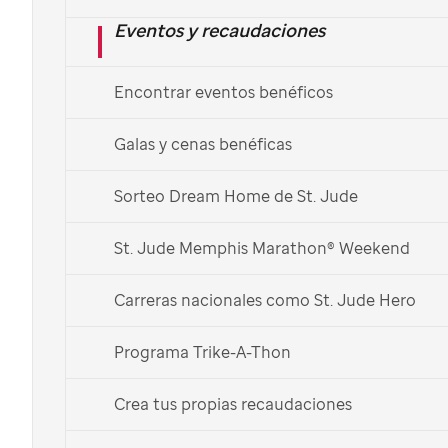
Eventos y recaudaciones
Encontrar eventos benéficos
Nombre
Galas y cenas benéficas
Apellidos
Sorteo Dream Home de St. Jude
St. Jude Memphis Marathon® Weekend
Teléfono
Carreras nacionales como St. Jude Hero
Correo electrónico
Programa Trike-A-Thon
Este sitio web está protegido por reCAPTCHA y se aplican la
Política de
Crea tus propias recaudaciones
Privacidad
y los
Términos del Servicio
de Google.