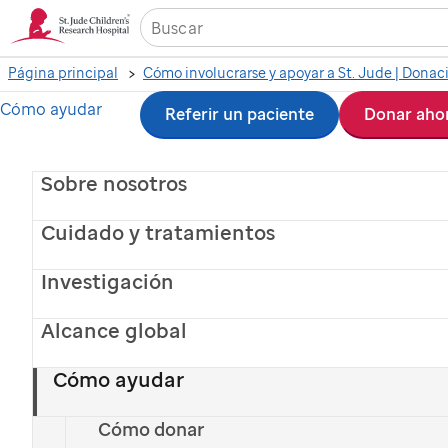
Página principal
Cómo ayudar
Ir
Referir un paciente
Donar aho
al
Manténte en
Sobre nosotros
contenido
principal
Cuidado y tratamientos
contacto con
Investigación
St. Jude
Alcance global
Inscríbete hoy mismo para recibir noticias y
Cómo ayudar
adelantos de
St. Jude
en su correo electrónico
Cómo donar
o teléfono móvil.