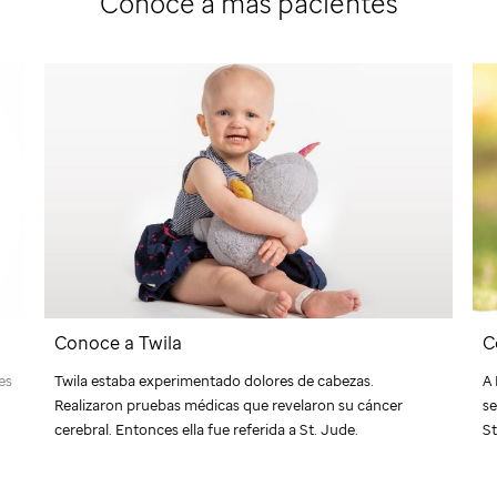
Conoce a más pacientes
Conoce a Twila
C
es
Twila estaba experimentado dolores de cabezas.
A 
Realizaron pruebas médicas que revelaron su cáncer
se
cerebral. Entonces ella fue referida a
St. Jude
.
St