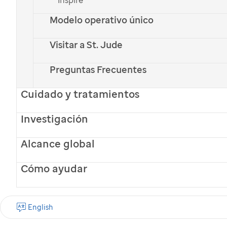
Modelo operativo único
Visitar a St. Jude
Preguntas Frecuentes
Cuidado y tratamientos
Investigación
Los padres de Scarlet estaban celebrando
su luna de miel tardía en Nueva York, tres
Alcance global
años después de su boda, cuando
Cómo ayudar
recibieron una llamada que jamás se
hubiesen esperado.
English
Su hija de dos años no se sentía bien y los