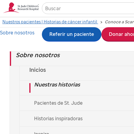
Nuestros pacientes | Historias de cáncer infantil
Conoce a Scar
Sobre nosotros
Ir
Referir un paciente
Donar aho
Scarlet es muy energética y
al
feliz
Sobre nosotros
contenido
principal
Inicios
Haz una Donación
Nuestras historias
Pacientes de St. Jude
Historias inspiradoras
Inspire