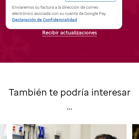
de
Enviaremos su factura a la dirección de correo
St.
electrónico asociada con su cuenta de Google Pay.
Jude
Declaración de Confidencialidad
Recibir actualizaciones
También te podría interesar
...