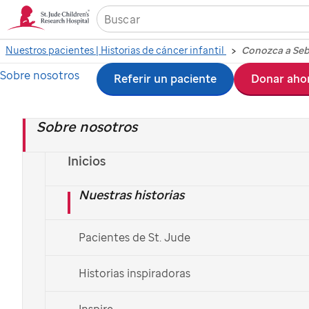
Nuestros pacientes | Historias de cáncer infantil
Conozca a Seb
Sobre nosotros
Ir
Referir un paciente
Donar aho
al
Sobre nosotros
contenido
principal
Inicios
Nuestras historias
Pacientes de St. Jude
Sebastián
, paciente de
St. Jude
, con su padre
Historias inspiradoras
Conoce a Sebastián
Inspire