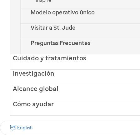
A los 6 años, Sebastián fue diagnosticado
Modelo operativo único
con un tumor cerebral. Sus padres dicen
que fue difícil, pero
St. Jude
ha sido una
Visitar a St. Jude
bendición.
Preguntas Frecuentes
Donar Ahora
Cuidado y tratamientos
English
Investigación
Alcance global
Cómo ayudar
English