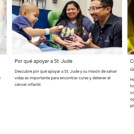
Por qué apoyar a
St. Jude
C
ú
Descubre por qué apoyar a
St. Jude
y su misión de salvar
a
vidas es importante para encontrar curas y detener el
Ha
cáncer infantil.
ho
c
o
pl