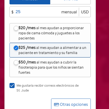
$
mensual
USD
$20
/mes
al mes ayudan a proporcionar
ropa de cama cómoda y juguetes a los
pacientes
$25
/mes
al mes ayudan a alimentar a un
paciente en tratamiento y su familia
$50
/mes
al mes ayudan a cubrir la
fisioterapia para que los niños se sientan
fuertes
Me
Me gustaría recibir correos electrónicos de
gustaría
St. Jude
recibir
correos
Otras opciones
electrónicos