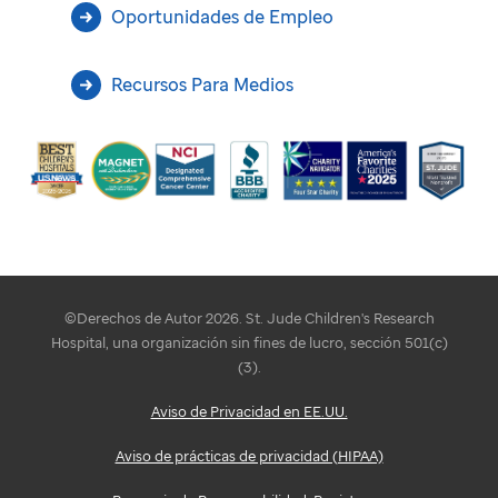
Oportunidades de Empleo
Recursos Para Medios
©Derechos de Autor 2026. St. Jude Children's Research
Hospital, una organización sin fines de lucro, sección 501(c)
(3).
Aviso de Privacidad en EE.UU.
Aviso de prácticas de privacidad (HIPAA)