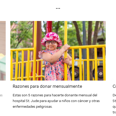
...
Razones para donar mensualmente
C
as
Estas son 5 razones para hacerte donante mensual del
De
hospital
St. Jude
para ayudar a niños con cáncer y otras
St
enfermedades peligrosas.
qu
tr