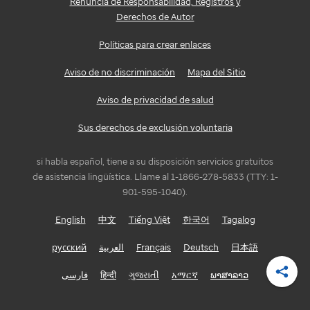
Renuncia de Responsabilidad, Registros y
Derechos de Autor
Políticas para crear enlaces
Aviso de no discriminación
Mapa del Sitio
Aviso de privacidad de salud
Sus derechos de exclusión voluntaria
si habla español, tiene a su disposición servicios gratuitos
de asistencia lingüística. Llame al 1-1866-278-5833 (TTY: 1-
901-595-1040).
English
中文
Tiếng Việt
한국어
Tagalog
русский
العربية
Français
Deutsch
日本語
فارسی
हिन्दी
ગુજરાતી
አማርኛ
ພາສາລາວ
Compa