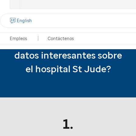
Miguel
, paciente de
St. Jude
con su mamá
English
¿Cuáles son algunos
Empleos
Contáctenos
datos interesantes sobre
el hospital St Jude?
1.