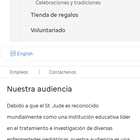
Celebraciones y tradiciones
Children’s Research Hospital comparte abiertamente
Tienda de regalos
los protocolos de tratamientos desarrollados en el
Voluntariado
hospital con la comunidad médica y científica
mundial, por lo que cada paciente que logra ganar la
English
batalla contra su enfermedad, representa a miles de
niños que podrán salvarse en todo el mundo.
Empleos
Contáctenos
Nuestra audiencia
Debido a que el
St. Jude
es reconocido
mundialmente como una institución educativa líder
en el tratamiento e investigación de diversas
enfermedades pediátricas, nuestra audiencia es una