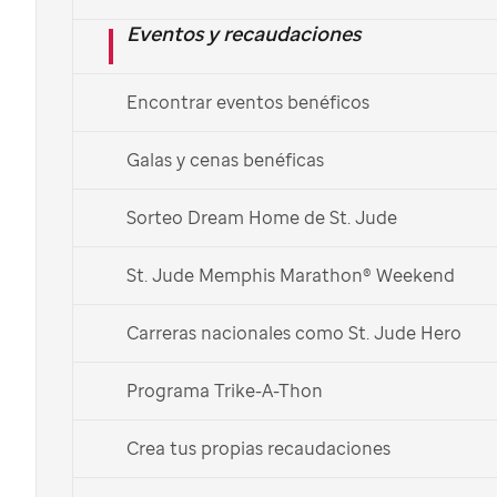
Eventos y recaudaciones
Encontrar eventos benéficos
Galas y cenas benéficas
Sorteo Dream Home de St. Jude
Un empleado de Best Buy realiza manualidades con
pacientes de
St. Jude
.
St. Jude Memphis Marathon® Weekend
Impacto global
Carreras nacionales como St. Jude Hero
Nuestra misión consiste en salvar las vidas de los
Programa Trike-A-Thon
niños que sufren de enfermedades catastróficas, no
Crea tus propias recaudaciones
sólo en Memphis, Tennessee, sino también alrededor
del mundo. Es por esta razón, que el
St. Jude