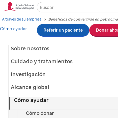
A través de su empresa
Beneficios de convertirse en patrocin
Cómo ayudar
Ir
Referir un paciente
Donar aho
Beneficios de
al
convertirse en
Sobre nosotros
contenido
principal
Cuidado y tratamientos
patrocinador
Investigación
¿Por qué convertirse en patrocinador del
St. Jude
?
Alcance global
Cómo ayudar
Cómo donar