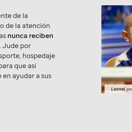
nte de la
to de la atención
ias
nunca reciben
. Jude
por
sporte, hospedaje
para que así
 en ayudar a sus
Leonel
, p