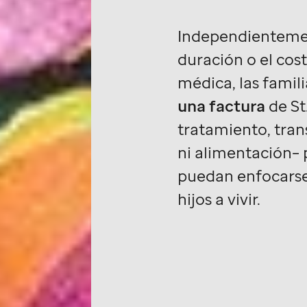
Independienteme
duración o el cos
médica, las famil
una factura
de
St
tratamiento, tran
ni alimentación– 
puedan enfocarse
hijos a vivir.