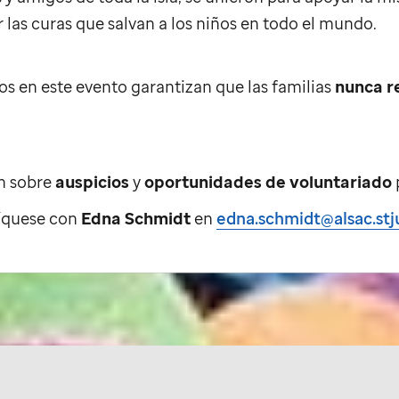
r las curas que salvan a los niños en todo el mundo.
s en este evento garantizan que las familias
nunca r
n sobre
auspicios
y
oportunidades de voluntariado
íquese con
Edna Schmidt
en
edna.schmidt@alsac.stj