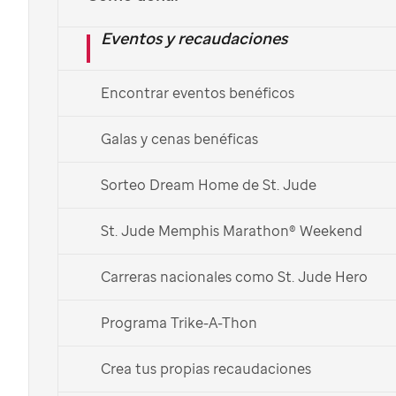
Aprender más
Eventos y recaudaciones
English
Encontrar eventos benéficos
Galas y cenas benéficas
Sorteo Dream Home de St. Jude
St. Jude Memphis Marathon® Weekend
Carreras nacionales como St. Jude Hero
Alemán, Gala Montes, Ricky
Programa Trike-A-Thon
Jacqie Rivera, Oscar Iván Treviño, Luis Angel "El Flaco", Carolina Ross
Crea tus propias recaudaciones
Aporta tu granito de