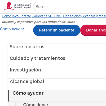
Cómo involucrarse y apoyar a St. Jude | Donaciones, eventos y rec
Música y esperanza para los niños de St. Jude
Ir
Cómo ayudar
Música y
Referir un paciente
Donar aho
al
Esperanza para los
contenido
Sobre nosotros
principal
niños de
St. Jude
Cuidado y tratamientos
Investigación
La música nos une y cambia vidas, al igual
que
St. Jude
Children’s Research Hospital®.
Alcance global
¿Amas la música? Muestra tu apoyo: Haz una
donación mensual y recibe tu camiseta.
Cómo ayudar
Elige tu camiseta
Cómo donar