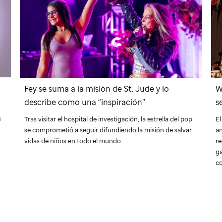
Fey se suma a la misión de
St. Jude
y lo
W
describe como una “inspiración”
s
n
Tras visitar el hospital de investigación, la estrella del pop
El
se comprometió a seguir difundiendo la misión de salvar
an
vidas de niños en todo el mundo
re
g
c