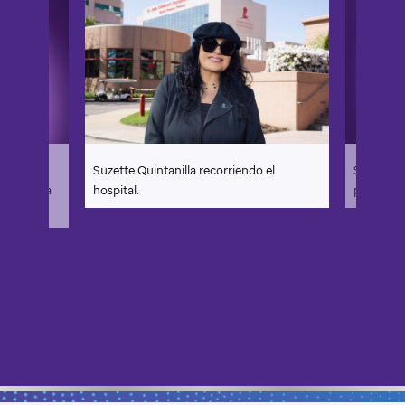
la
Suzette Quintanilla recorriendo el
Suzette Qu
a, Selena
hospital.
paciente 