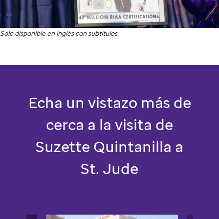
Suzett
Quintanilla,
Solo disponible en inglés con subtítulos.
hermana
Video
de
Selena
Quintanilla,
Echa un vistazo más de
al
cerca a la visita de
visitar
Suzette Quintanilla a
a
St.
St. Jude
Jude.