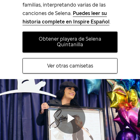
familias, interpretando varias de las
canciones de Selena.
Puedes leer su
historia complete en Inspire Español
.
Obtener playera de Selena
Quintanilla
Ver otras camisetas
Video
de
la
historia
de
Play