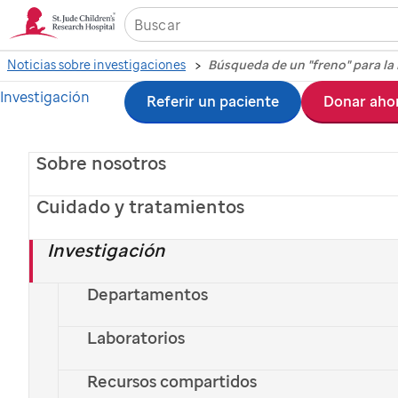
Noticias sobre investigaciones
Búsqueda de un "freno" para la
Investigación
Ir
Referir un paciente
Donar aho
Búsqueda de un
al
"freno" para la
Sobre nosotros
contenido
principal
Cuidado y tratamientos
inflamación
Investigación
Departamentos
Laboratorios
Recursos compartidos