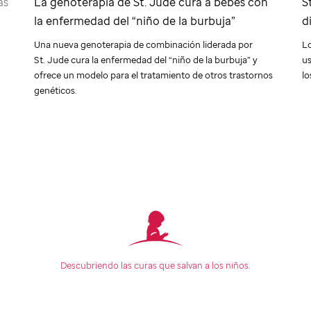
as
La genoterapia de
St. Jude
cura a bebés con
S
la enfermedad del “niño de la burbuja”
d
Una nueva genoterapia de combinación liderada por
Lo
St. Jude
cura la enfermedad del “niño de la burbuja” y
u
ofrece un modelo para el tratamiento de otros trastornos
lo
genéticos.
Descubriendo las curas que
salvan a los niños.