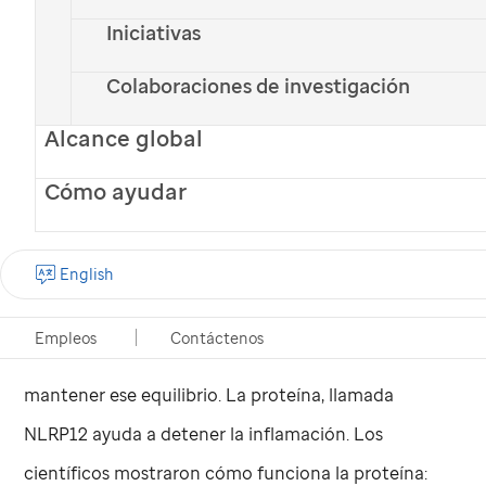
Iniciativas
Colaboraciones de investigación
Alcance global
La inflamación se trata de equilibrio. Muy poca
Cómo ayudar
inflamación o demasiada inflamación conduce a
enfermedades e incluso a la muerte.
English
Los científicos de
St. Jude
Children’s Research
Empleos
Contáctenos
Hospital encontraron una proteína que ayuda a
mantener ese equilibrio. La proteína, llamada
NLRP12 ayuda a detener la inflamación. Los
científicos mostraron cómo funciona la proteína: