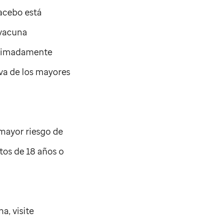
lacebo está
 vacuna
roximadamente
iva de los mayores
 mayor riesgo de
tos de 18 años o
a, visite