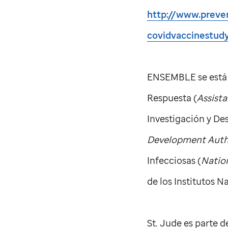
http://www.preve
covidvaccinestud
ENSEMBLE se está i
Respuesta (
Assist
Investigación y De
Development Auth
Infecciosas (
Nation
de los Institutos N
St. Jude
es parte d