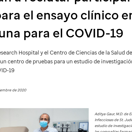
ara el ensayo clínico e
cuna para el COVID-19
search Hospital y el Centro de Ciencias de la Salud de
n centro de pruebas para un estudio de investigación
VID-19
viembre de 2020
Aditya Gaur, M.D. de
Infecciosas de St. Jud
estudio de investigaci
las compañías farmac