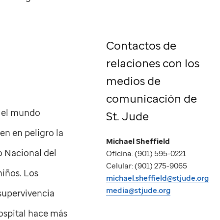
Contactos de
relaciones con los
medios de
comunicación de
e el mundo
St. Jude
en en peligro la
Michael Sheffield
to Nacional del
Oficina: (901) 595-0221
Celular: (901) 275-9065
niños. Los
michael.sheffield@stjude.org
media@stjude.org
 supervivencia
hospital hace más