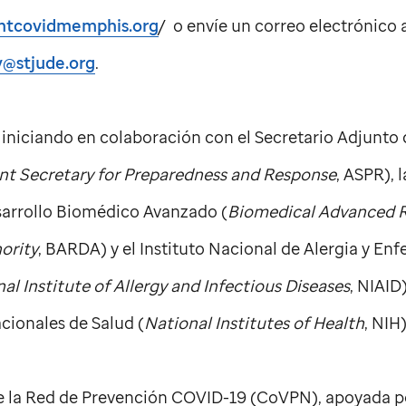
ntcovidmemphis.org
/ o envíe un correo electrónico 
y@stjude.org
.
niciando en colaboración con el Secretario Adjunto 
ant Secretary for Preparedness and Response
, ASPR), 
sarrollo Biomédico Avanzado (
Biomedical Advanced 
ority
, BARDA) y el Instituto Nacional de Alergia y E
al Institute of Allergy and Infectious Diseases
, NIAID
acionales de Salud (
National Institutes of Health
, NIH)
e la Red de Prevención COVID-19 (CoVPN), apoyada po