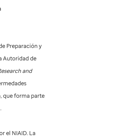
a
de Preparación y
la Autoridad de
Research and
nfermedades
), que forma parte
.
r el NIAID. La