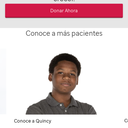
Donar Ahora
Conoce a más pacientes
C
Conoce a Quincy