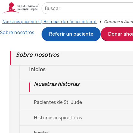
Nuestros pacientes | Historias de cáncer infantil
Conoce a Ala
Sobre nosotros
Ir
Referir un paciente
Donar aho
al
Sobre nosotros
contenido
principal
Inicios
Nuestras historias
Pacientes de St. Jude
Un linfoma de Hodgkin no detiene
Historias inspiradoras
a Alana
Inspire