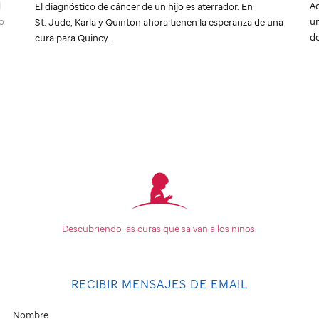
l
Ad
El diagnóstico de cáncer de un hijo es aterrador. En
ro
un
St. Jude
, Karla y Quinton ahora tienen la esperanza de una
de
cura para Quincy.
Descubriendo las curas que
salvan a los niños.
RECIBIR MENSAJES DE EMAIL
Nombre