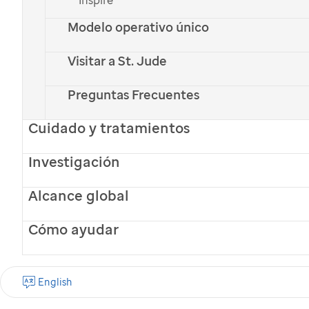
English
Modelo operativo único
Haz una Donación
Visitar a St. Jude
Preguntas Frecuentes
Cuidado y tratamientos
Alana tiene muchos sueños para el futuro —
ser maestra, abogada, bailarina y científica.
Investigación
Pero esos sueños se vieron amenazados
Alcance global
cuando una resonancia magnética reveló la
Cómo ayudar
existencia de un cáncer.
English