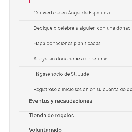
donación planificada
Conviértase en Ángel de Esperanza
Una donación planificada puede apoyar a
St. Jude
y
Dedique o celebre a alguien con una donac
garantizar que nuestra misión de salvar vidas continúe
por generaciones sin afectar sus finanzas actuales.
Haga donaciones planificadas
Ver opciones
Apoye sin donaciones monetarias
Obtener ayuda
Hágase socio de St. Jude
Información legal y fiscal
Regístrese o inicie sesión en su cuenta de 
Eventos y recaudaciones
English
Tienda de regalos
Voluntariado