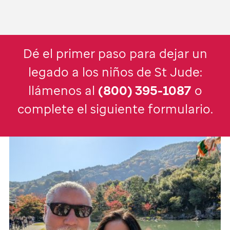
Dé el primer paso para dejar un
legado a los niños de St Jude:
llámenos al
(800) 395-1087
o
complete el siguiente formulario.