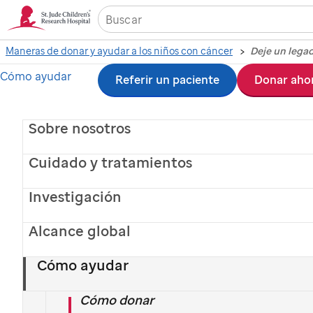
Maneras de donar y ayudar a los niños con cáncer
Deje un lega
Cómo ayudar
Ir
St.
Referir un paciente
Donar aho
al
Jude
Sobre nosotros
contenido
video
principal
Cuidado y tratamientos
Play
Investigación
Alcance global
Video
Deje un legado
Cómo ayudar
Cómo donar
duradero con una