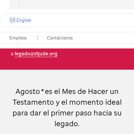
¿Es usted un profesional financiero,
gestor patrimonial o abogado?
English
Lo podemos ayudar. Llámenos al (800) 395-1087
Empleos
Contáctenos
o envíe un correo electrónico
a
legado@stjude.org
Agosto
*
es el Mes de Hacer un
Testamento y el momento ideal
para dar el primer paso hacia su
legado.