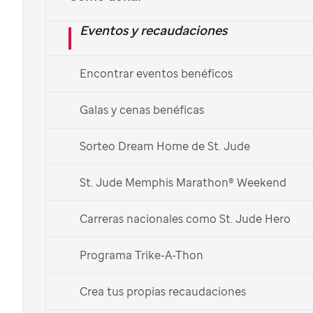
Fondos de Halloween >
Imágenes del Campus de
St. Jude
>
Eventos y recaudaciones
Con el Logo de
St. Jude
>
Encontrar eventos benéficos
Día de las Madres >
Galas y cenas benéficas
Día del Padre >
Sorteo Dream Home de St. Jude
Orgullo Gay LGBTQ >
Misión Espacial Inspiration 4>
St. Jude Memphis Marathon® Weekend
Carreras nacionales como St. Jude Hero
Programa Trike-A-Thon
Crea tus propias recaudaciones
Durante la pandemia de Covid-19, todos