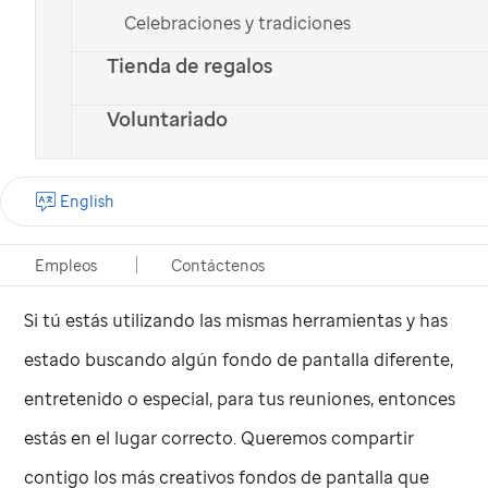
Celebraciones y tradiciones
necesitamos de estar interconectados mientras
Tienda de regalos
seguimos los lineamientos de distanciamiento social.
En esta nueva realidad, muchos de nosotros estamos
Voluntariado
llevando a través de juntas y reuniones virtuales,
actividades del trabajo, escuela e incluso actividades
English
físicas, entre otras. Todo esto a través de plataformas
como Zoom, WebEx .
Empleos
Contáctenos
Si tú estás utilizando las mismas herramientas y has
estado buscando algún fondo de pantalla diferente,
entretenido o especial, para tus reuniones, entonces
estás en el lugar correcto. Queremos compartir
contigo los más creativos fondos de pantalla que