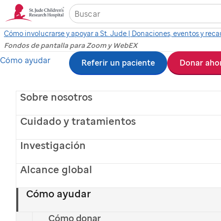
Cómo involucrarse y apoyar a St. Jude | Donaciones, eventos y rec
Fondos de pantalla para Zoom y WebEX
Ir
Cómo ayudar
Referir un paciente
Donar aho
Descargue imágenes
al
contenido
Sobre nosotros
para fondos de pantalla
principal
Cuidado y tratamientos
para plataformas como
Investigación
Zoom y WebEx
Alcance global
English version
Cómo ayudar
Arte de Pacientes >
Cómo donar