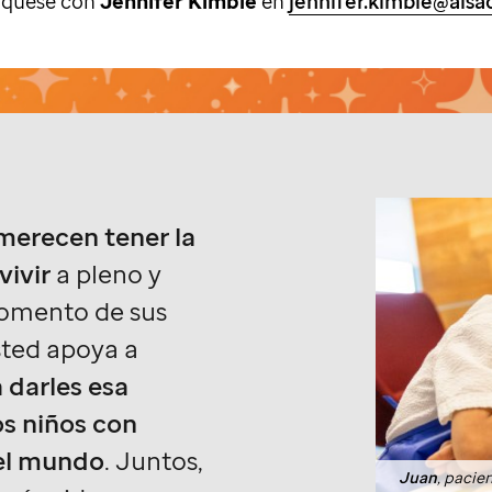
íquese con
Jennifer Kimble
en
jennifer.kimble@alsac
 merecen tener la
vivir
a pleno y
omento de sus
sted apoya a
a darles esa
os niños con
 el mundo
. Juntos,
Juan
, pacie