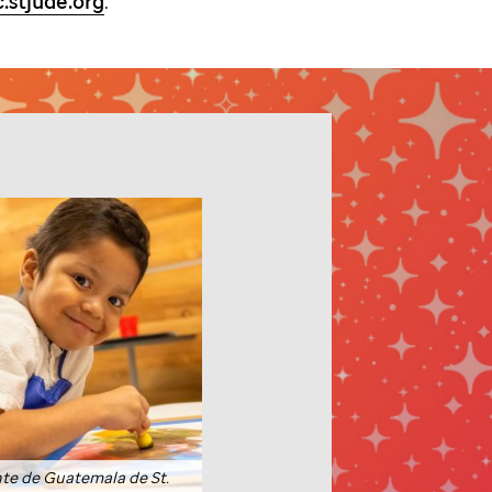
.stjude.org
.
nte de Guatemala de St.