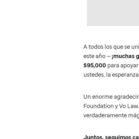
A todos los que se uni
este año —
¡muchas
g
$95,000
para apoyar 
ustedes, la esperanza
Un enorme agradecimi
Foundation y Vo Law. 
verdaderamente mág
Juntos, seguimos c