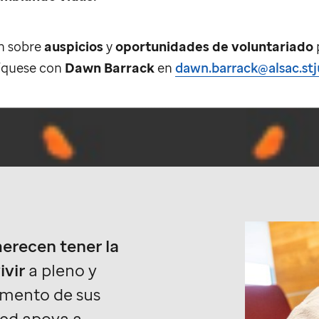
n sobre
auspicios
y
oportunidades de voluntariado
íquese con
Dawn Barrack
en
dawn.barrack@alsac.stj
merecen tener la
ivir
a pleno y
mento de sus
ted apoya a