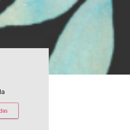
da
adas